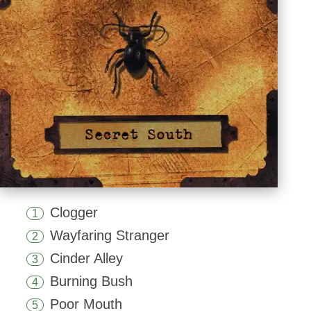
Clogger
1
Wayfaring Stranger
2
Cinder Alley
3
Burning Bush
4
Poor Mouth
5