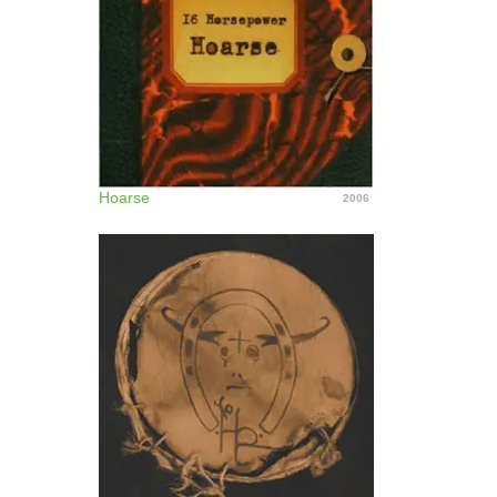
Hoarse
2006