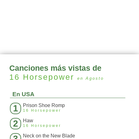
Canciones más vistas de
16 Horsepower
en Agosto
En USA
Prison Shoe Romp
1
16 Horsepower
Haw
2
16 Horsepower
Neck on the New Blade
3