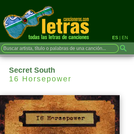
ES
|
EN
Secret South
16 Horsepower