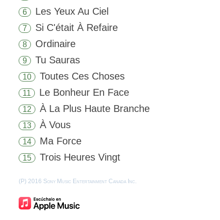
Les Yeux Au Ciel
6
Si C'était À Refaire
7
Ordinaire
8
Tu Sauras
9
Toutes Ces Choses
10
Le Bonheur En Face
11
À La Plus Haute Branche
12
À Vous
13
Ma Force
14
Trois Heures Vingt
15
(P) 2016 Sony Music Entertainment Canada Inc.