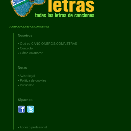
© 2026 CANCIONEROS.COM/LETRAS
Nosotros
•
Qué es CANCIONEROS.COM/LETRAS
•
Contacto
•
Cómo colaborar
Notas
•
Aviso legal
•
Política de cookies
•
Publicidad
Síguenos
•
Acceso profesional