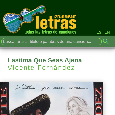
ES
|
EN
Lastima Que Seas Ajena
Vicente Fernández