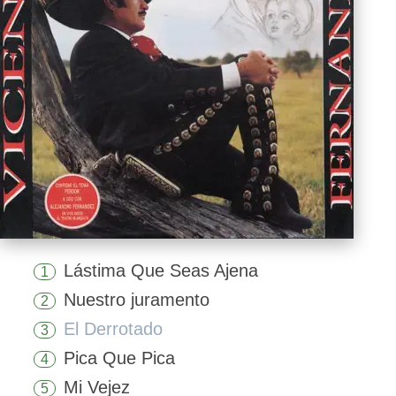
Lástima Que Seas Ajena
1
Nuestro juramento
2
El Derrotado
3
Pica Que Pica
4
Mi Vejez
5