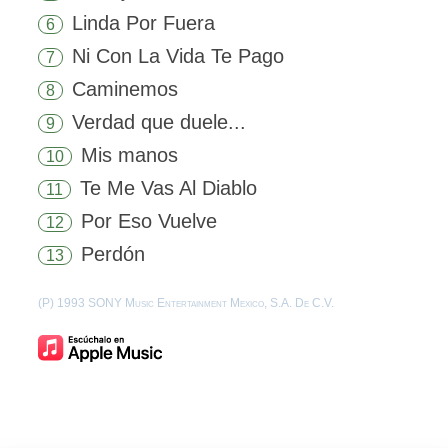
Linda Por Fuera
6
Ni Con La Vida Te Pago
7
Caminemos
8
Verdad que duele...
9
Mis manos
10
Te Me Vas Al Diablo
11
Por Eso Vuelve
12
Perdón
13
(P) 1993 SONY Music Entertainment Mexico, S.A. De C.V.