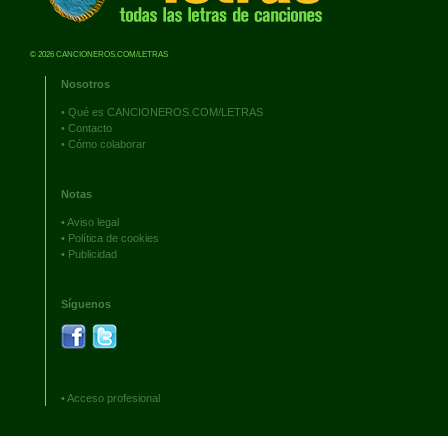
© 2026 CANCIONEROS.COM/LETRAS
Nosotros
•
Qué es CANCIONEROS.COM/LETRAS
•
Contacto
•
Cómo colaborar
Notas
•
Aviso legal
•
Política de cookies
•
Publicidad
Síguenos
•
Acceso profesional