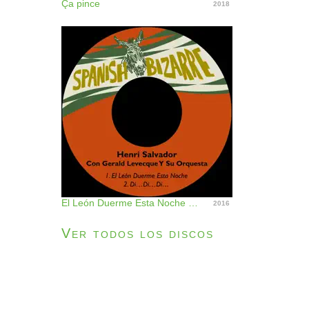
Ça pince
2018
El León Duerme Esta Noche / Di…di…di… (feat. Gerald Levecque Y Su Orquesta) - Single
2016
Ver todos los discos