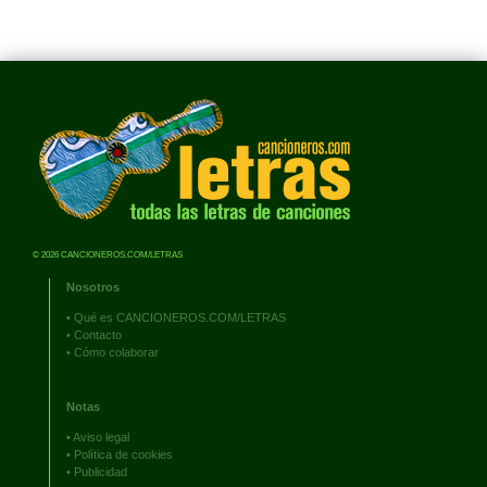
© 2026 CANCIONEROS.COM/LETRAS
Nosotros
•
Qué es CANCIONEROS.COM/LETRAS
•
Contacto
•
Cómo colaborar
Notas
•
Aviso legal
•
Política de cookies
•
Publicidad