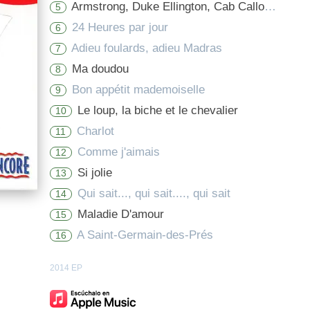
Armstrong, Duke Ellington, Cab Calloway
5
24 Heures par jour
6
Adieu foulards, adieu Madras
7
Ma doudou
8
Bon appétit mademoiselle
9
Le loup, la biche et le chevalier
10
Charlot
11
Comme j'aimais
12
Si jolie
13
Qui sait..., qui sait...., qui sait
14
Maladie D'amour
15
A Saint-Germain-des-Prés
16
2014 EP