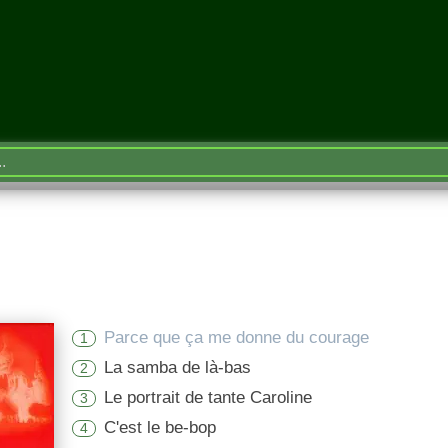
Parce que ça me donne du courage
1
La samba de là-bas
2
Le portrait de tante Caroline
3
C'est le be-bop
4