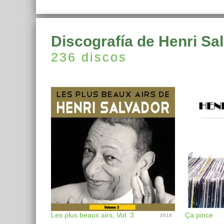
Discografía de Henri Sa
236 discos
Les plus beaux airs, Vol. 3
Ça pince
2019