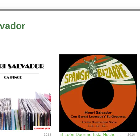
lvador
El León Duerme Esta Noche / Di…di…di… (feat. Gerald Levecque Y Su Orquesta) - Single
2018
2016