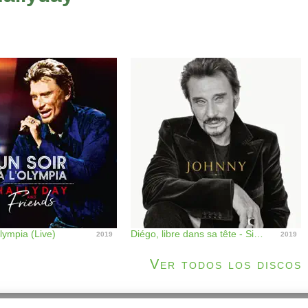
Olympia (Live)
Diégo, libre dans sa tête - Single
2019
2019
Ver todos los discos