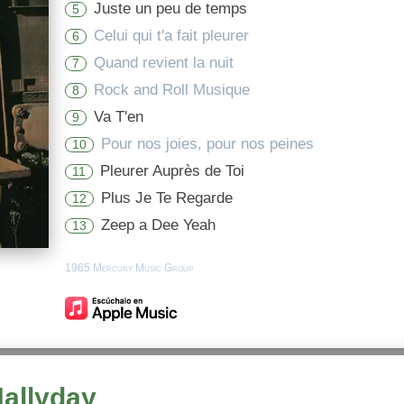
Juste un peu de temps
5
Celui qui t'a fait pleurer
6
Quand revient la nuit
7
Rock and Roll Musique
8
Va T'en
9
Pour nos joies, pour nos peines
10
Pleurer Auprès de Toi
11
Plus Je Te Regarde
12
Zeep a Dee Yeah
13
1965 Mercury Music Group
Hallyday