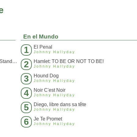
e
En el Mundo
El Penal
1
Johnny Hallyday
Quand Je L'Ai Vue Devant Moi (I Saw Her Standing)
Hamlet: TO BE OR NOT TO BE!
2
Johnny Hallyday
Hound Dog
3
Johnny Hallyday
Noir C'est Noir
4
Johnny Hallyday
Diego, libre dans sa tête
5
Johnny Hallyday
Je Te Promet
6
Johnny Hallyday