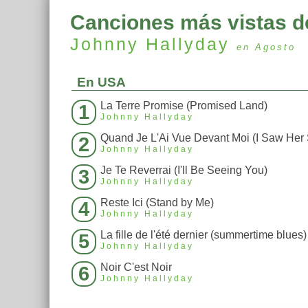
Canciones más vistas d
Johnny Hallyday
en Agosto
En USA
La Terre Promise (Promised Land)
1
Johnny Hallyday
2
Johnny Hallyday
Je Te Reverrai (I'll Be Seeing You)
3
Johnny Hallyday
Reste Ici (Stand by Me)
4
Johnny Hallyday
La fille de l'été dernier (summertime blues)
5
Johnny Hallyday
Noir C'est Noir
6
Johnny Hallyday