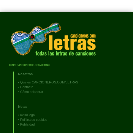
© 2026 CANCIONEROS.COM/LETRAS
Nosotros
•
Qué es CANCIONEROS.COM/LETRAS
•
Contacto
•
Cómo colaborar
Notas
•
Aviso legal
•
Política de cookies
•
Publicidad