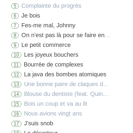
Complainte du progrès
5
Je bois
6
Fes-me mal, Johnny
7
On n'est pas là pour se faire engueuler
8
Le petit commerce
9
Les joyeux bouchers
10
Bourrée de complexes
11
La java des bombes atomiques
12
Une bonne paire de claques dans la gueule
13
Blouse du dentiste (feat. Quincy Jones)
14
Bois un coup et va au lit
15
Nous avions vingt ans
16
J'suis snob
17