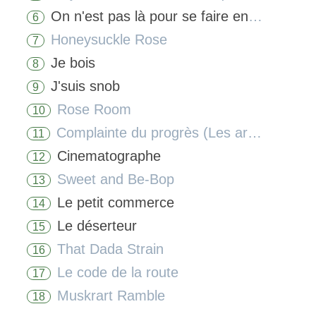
On n'est pas là pour se faire engueuler
6
Honeysuckle Rose
7
Je bois
8
J'suis snob
9
Rose Room
10
Complainte du progrès (Les arts ménagers)
11
Cinematographe
12
Sweet and Be-Bop
13
Le petit commerce
14
Le déserteur
15
That Dada Strain
16
Le code de la route
17
Muskrart Ramble
18