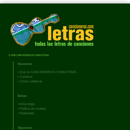
© 2026 CANCIONEROS.COM/LETRAS
Nosotros
•
Qué es CANCIONEROS.COM/LETRAS
•
Contacto
•
Cómo colaborar
Notas
•
Aviso legal
•
Política de cookies
•
Publicidad
Síguenos