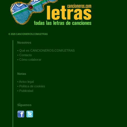
© 2026 CANCIONEROS.COM/LETRAS
Nosotros
•
Qué es CANCIONEROS.COM/LETRAS
•
Contacto
•
Cómo colaborar
Notas
•
Aviso legal
•
Política de cookies
•
Publicidad
Síguenos