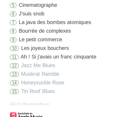
Cinematographe
5
J'suis snob
6
La java des bombes atomiques
7
Bourrée de complexes
8
Le petit commerce
9
Les joyeux bouchers
10
Ah ! Si j'avais un franc cinquante
11
Jazz Me Blues
12
Muskrat Ramble
13
Honeysuckle Rose
14
Tin Roof Blues
15
2011 The Restoration Project