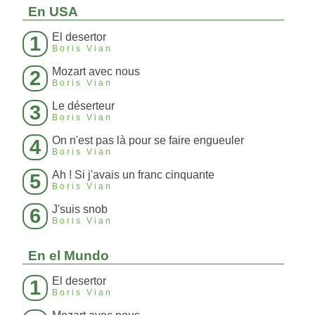
En USA
El desertor
1
Boris Vian
Mozart avec nous
2
Boris Vian
Le déserteur
3
Boris Vian
On n'est pas là pour se faire engueuler
4
Boris Vian
Ah ! Si j'avais un franc cinquante
5
Boris Vian
J'suis snob
6
Boris Vian
En el Mundo
El desertor
1
Boris Vian