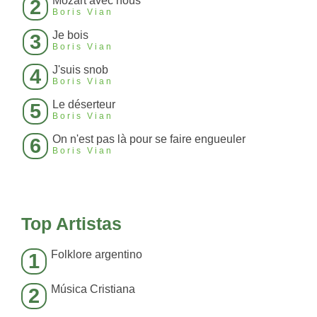
Mozart avec nous
2
Boris Vian
Je bois
3
Boris Vian
J'suis snob
4
Boris Vian
Le déserteur
5
Boris Vian
On n'est pas là pour se faire engueuler
6
Boris Vian
Top Artistas
Folklore argentino
1
Música Cristiana
2