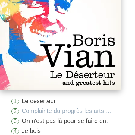
Le déserteur
1
Complainte du progrès les arts ménagers
2
On n'est pas là pour se faire engueuler
3
Je bois
4