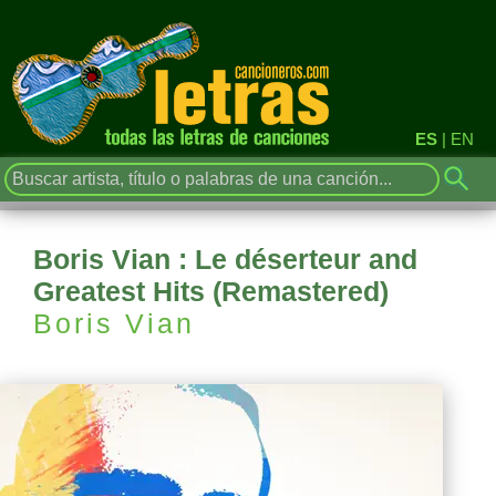
ES
|
EN
Boris Vian : Le déserteur and
Greatest Hits (Remastered)
Boris Vian