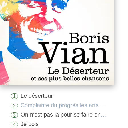
Le déserteur
1
Complainte du progrès les arts ménagers
2
On n'est pas là pour se faire engueuler
3
Je bois
4