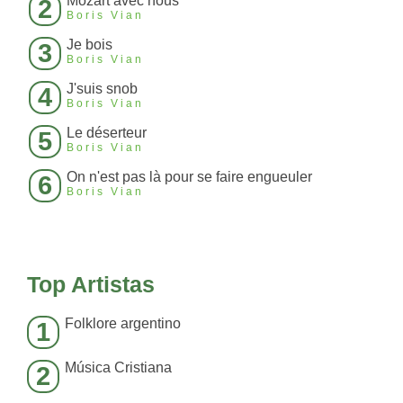
Mozart avec nous
2
Boris Vian
Je bois
3
Boris Vian
J'suis snob
4
Boris Vian
Le déserteur
5
Boris Vian
On n'est pas là pour se faire engueuler
6
Boris Vian
Top Artistas
Folklore argentino
1
Música Cristiana
2