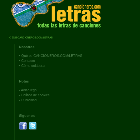
© 2026 CANCIONEROS.COM/LETRAS
Nosotros
•
Qué es CANCIONEROS.COM/LETRAS
•
Contacto
•
Cómo colaborar
Notas
•
Aviso legal
•
Política de cookies
•
Publicidad
Síguenos