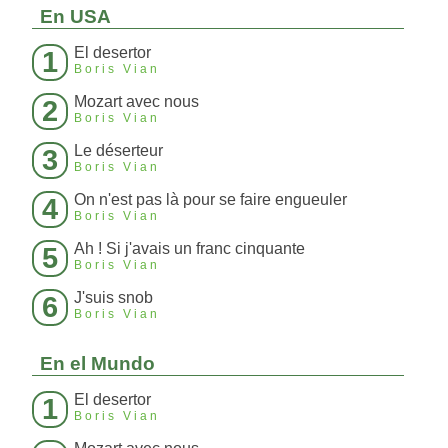
En USA
El desertor
1
Boris Vian
Mozart avec nous
2
Boris Vian
Le déserteur
3
Boris Vian
On n'est pas là pour se faire engueuler
4
Boris Vian
Ah ! Si j'avais un franc cinquante
5
Boris Vian
J'suis snob
6
Boris Vian
En el Mundo
El desertor
1
Boris Vian