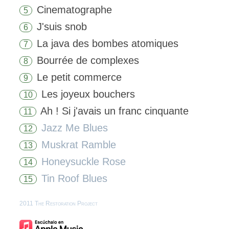
Cinematographe
5
J'suis snob
6
La java des bombes atomiques
7
Bourrée de complexes
8
Le petit commerce
9
Les joyeux bouchers
10
Ah ! Si j'avais un franc cinquante
11
Jazz Me Blues
12
Muskrat Ramble
13
Honeysuckle Rose
14
Tin Roof Blues
15
2011 The Restoration Project