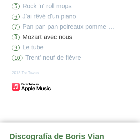
Rock 'n' roll mops
5
J'ai rêvé d'un piano
6
Pan pan pan poireaux pomme de terre
7
Mozart avec nous
8
Le tube
9
Trent' neuf de fièvre
10
2013 Top Tracks
Discografía de Boris Vian