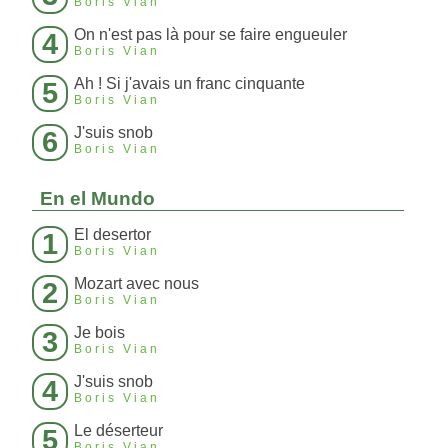
Boris Vian
On n'est pas là pour se faire engueuler
4
Boris Vian
Ah ! Si j'avais un franc cinquante
5
Boris Vian
J'suis snob
6
Boris Vian
En el Mundo
El desertor
1
Boris Vian
Mozart avec nous
2
Boris Vian
Je bois
3
Boris Vian
J'suis snob
4
Boris Vian
Le déserteur
5
Boris Vian