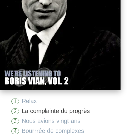
Relax
1
La complainte du progrès
2
Nous avions vingt ans
3
Bourrrée de complexes
4