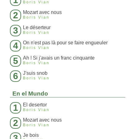
1
Boris Vian
Mozart avec nous
2
Boris Vian
Le déserteur
3
Boris Vian
On n'est pas là pour se faire engueuler
4
Boris Vian
Ah ! Si j'avais un franc cinquante
5
Boris Vian
J'suis snob
6
Boris Vian
En el Mundo
El desertor
1
Boris Vian
Mozart avec nous
2
Boris Vian
Je bois
3