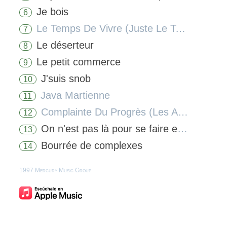
Je bois
6
Le Temps De Vivre (Juste Le Temps De Vivre)
7
Le déserteur
8
Le petit commerce
9
J'suis snob
10
Java Martienne
11
Complainte Du Progrès (Les Arts Menagers)
12
On n'est pas là pour se faire engueuler
13
Bourrée de complexes
14
1997 Mercury Music Group