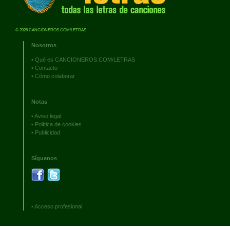
© 2026 CANCIONEROS.COM/LETRAS
Nosotros
•
Qué es CANCIONEROS.COM/LETRAS
•
Contacto
•
Cómo colaborar
Notas
•
Aviso legal
•
Política de cookies
•
Publicidad
Síguenos
•
Acceso profesional