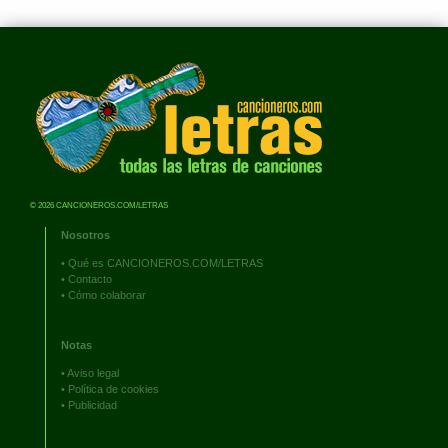
© 2026 CANCIONEROS.COM/LETRAS
Nosotros
•
Qué es CANCIONEROS.COM/LETRAS
•
Contacto
•
Cómo colaborar
Notas
•
Aviso legal
•
Política de cookies
•
Publicidad