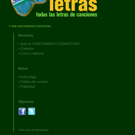
© 2026 CANCIONEROS.COM/LETRAS
Nosotros
•
Qué es CANCIONEROS.COM/LETRAS
•
Contacto
•
Cómo colaborar
Notas
•
Aviso legal
•
Política de cookies
•
Publicidad
Síguenos
•
Acceso profesional