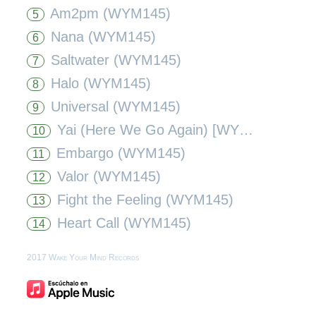
Am2pm (WYM145)
5
Nana (WYM145)
6
Saltwater (WYM145)
7
Halo (WYM145)
8
Universal (WYM145)
9
Yai (Here We Go Again) [WYM145]
10
Embargo (WYM145)
11
Valor (WYM145)
12
Fight the Feeling (WYM145)
13
Heart Call (WYM145)
14
2017 Wake Your Mind Records