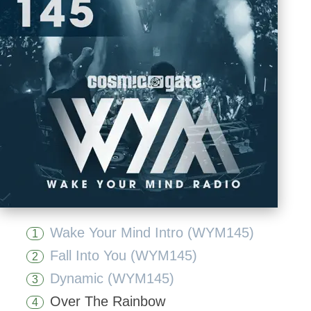
Wake Your Mind Intro (WYM145)
1
Fall Into You (WYM145)
2
Dynamic (WYM145)
3
Over The Rainbow
4