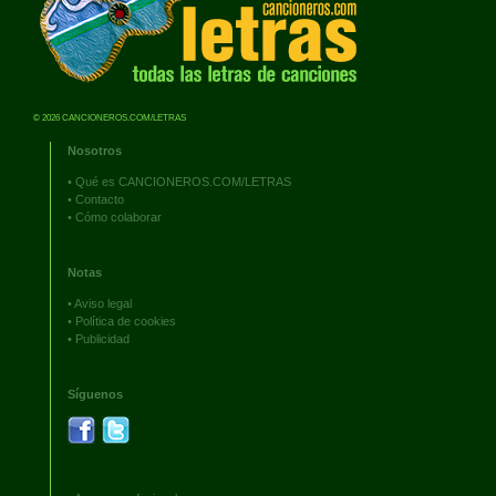
© 2026 CANCIONEROS.COM/LETRAS
Nosotros
•
Qué es CANCIONEROS.COM/LETRAS
•
Contacto
•
Cómo colaborar
Notas
•
Aviso legal
•
Política de cookies
•
Publicidad
Síguenos