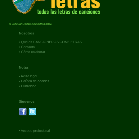
© 2026 CANCIONEROS.COM/LETRAS
Nosotros
•
Qué es CANCIONEROS.COM/LETRAS
•
Contacto
•
Cómo colaborar
Notas
•
Aviso legal
•
Política de cookies
•
Publicidad
Síguenos
•
Acceso profesional