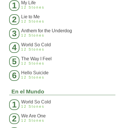
My Life
1
12 Stones
Lie to Me
2
12 Stones
Anthem for the Underdog
3
12 Stones
World So Cold
4
12 Stones
The Way I Feel
5
12 Stones
Hello Suicide
6
12 Stones
En el Mundo
World So Cold
1
12 Stones
We Are One
2
12 Stones