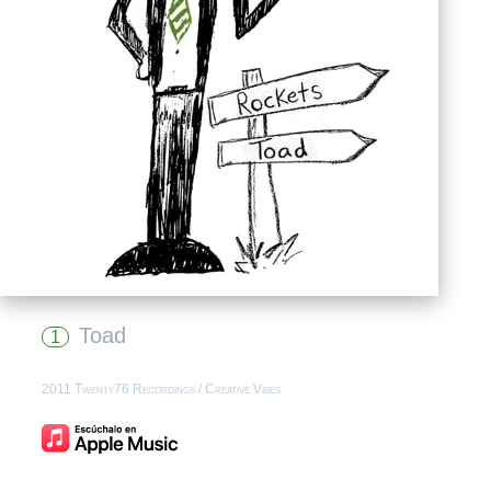
Toad
1
2011 Twenty76 Recordings / Creative Vibes