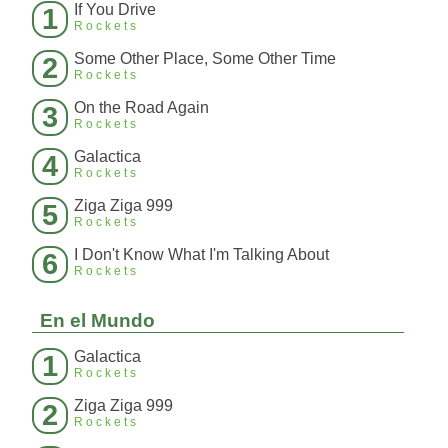
If You Drive
1
Rockets
Some Other Place, Some Other Time
2
Rockets
On the Road Again
3
Rockets
Galactica
4
Rockets
Ziga Ziga 999
5
Rockets
I Don't Know What I'm Talking About
6
Rockets
En el Mundo
Galactica
1
Rockets
Ziga Ziga 999
2
Rockets