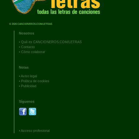
© 2026 CANCIONEROS.COM/LETRAS
Nosotros
•
Qué es CANCIONEROS.COM/LETRAS
•
Contacto
•
Cómo colaborar
Notas
•
Aviso legal
•
Política de cookies
•
Publicidad
Síguenos
•
Acceso profesional