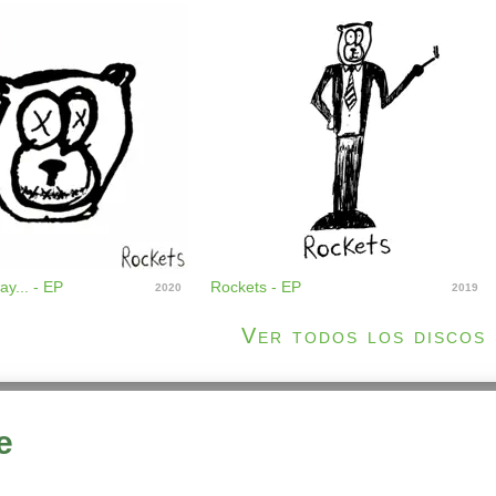
ay... - EP
Rockets - EP
2020
2019
Ver todos los discos
e