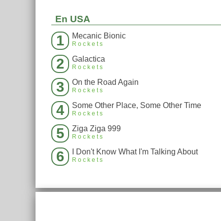
En USA
Mecanic Bionic
1
Rockets
Galactica
2
Rockets
On the Road Again
3
Rockets
Some Other Place, Some Other Time
4
Rockets
Ziga Ziga 999
5
Rockets
I Don't Know What I'm Talking About
6
Rockets