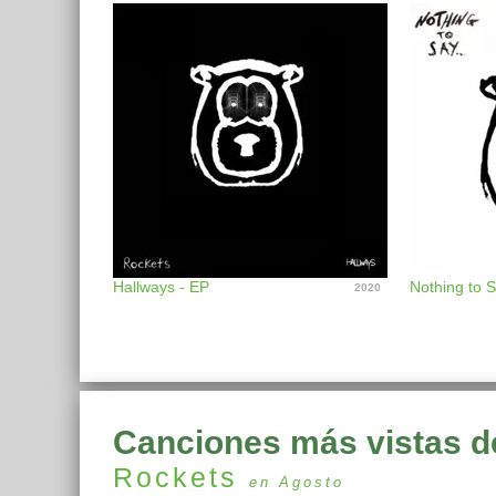
Hallways - EP
Nothing to S
2020
Canciones más vistas d
Rockets
en Agosto