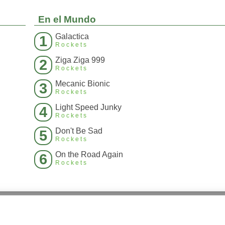
En el Mundo
Galactica
1
Rockets
Ziga Ziga 999
2
Rockets
Mecanic Bionic
3
Rockets
Light Speed Junky
4
Rockets
Don't Be Sad
5
Rockets
On the Road Again
6
Rockets