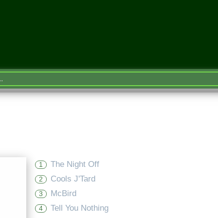
The Night Off
1
Cools J'Tard
2
McBird
3
Tell You Nothing
4