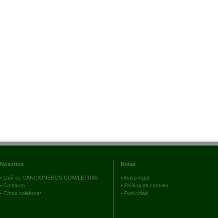
Nosotros
Notas
•
Qué es CANCIONEROS.COM/LETRAS
•
Aviso legal
•
Contacto
•
Política de cookies
•
Cómo colaborar
•
Publicidad