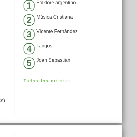
Folklore argentino
1
Música Cristiana
2
Vicente Fernández
3
Tangos
4
Joan Sebastian
5
Todos los artistas
cs)