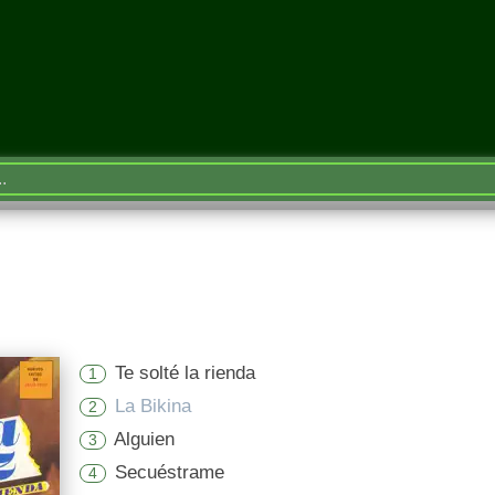
Te solté la rienda
1
La Bikina
2
Alguien
3
Secuéstrame
4