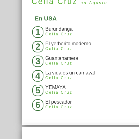
Celia Cruz
en Agosto
En USA
Burundanga
1
Celia Cruz
El yerberito moderno
2
Celia Cruz
Guantanamera
3
Celia Cruz
La vida es un carnaval
4
Celia Cruz
YEMAYA
5
Celia Cruz
El pescador
6
Celia Cruz