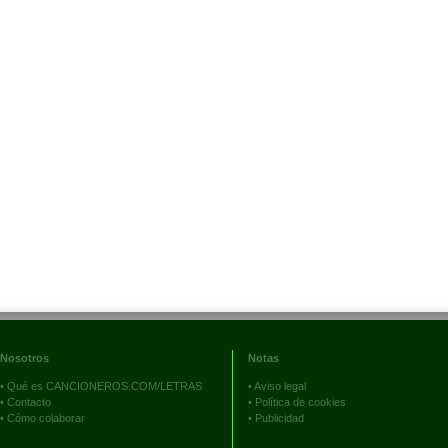
Nosotros
Notas
•
Qué es CANCIONEROS.COM/LETRAS
•
Aviso legal
•
Contacto
•
Política de cookies
•
Cómo colaborar
•
Publicidad