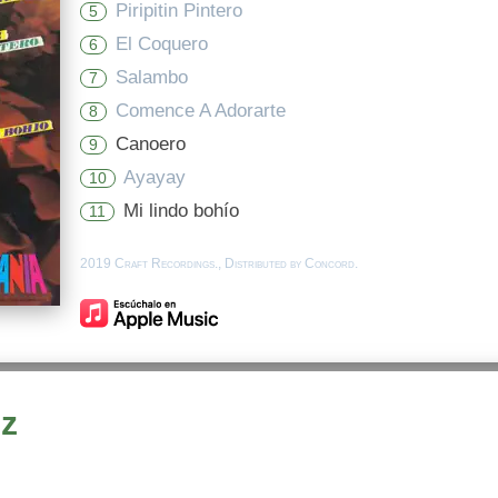
Piripitin Pintero
5
El Coquero
6
Salambo
7
Comence A Adorarte
8
Canoero
9
Ayayay
10
Mi lindo bohío
11
2019 Craft Recordings., Distributed by Concord.
uz