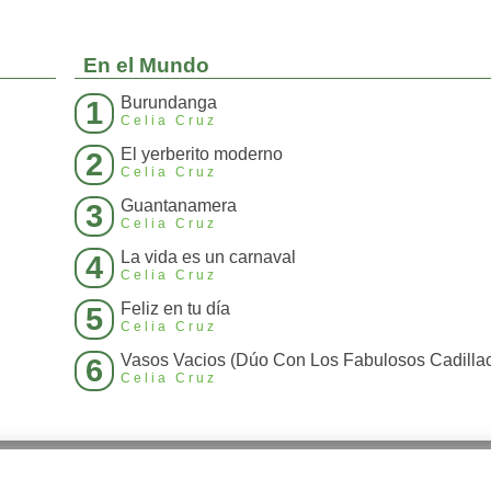
En el Mundo
Burundanga
1
Celia Cruz
El yerberito moderno
2
Celia Cruz
Guantanamera
3
Celia Cruz
La vida es un carnaval
4
Celia Cruz
Feliz en tu día
5
Celia Cruz
Vasos Vacios (Dúo Con Los Fabulosos Cadilla
6
Celia Cruz