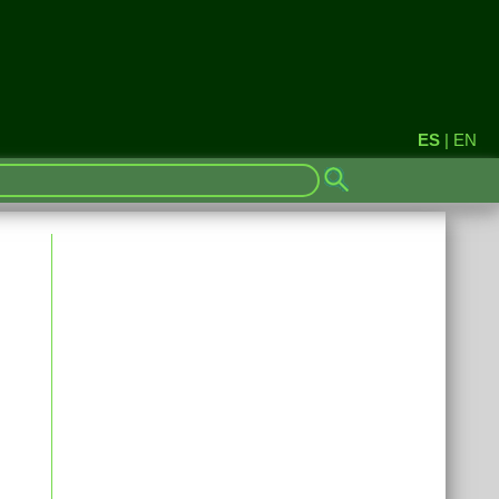
ES
|
EN