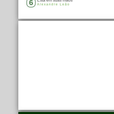
Está em suas mãos
6
Alexandre Leão