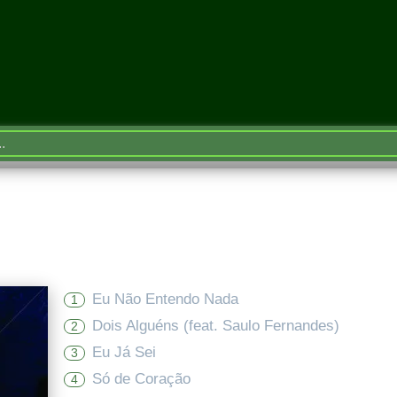
Eu Não Entendo Nada
1
Dois Alguéns (feat. Saulo Fernandes)
2
Eu Já Sei
3
Só de Coração
4