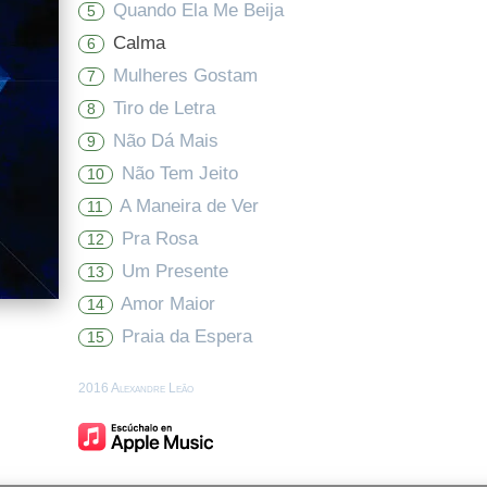
Quando Ela Me Beija
5
Calma
6
Mulheres Gostam
7
Tiro de Letra
8
Não Dá Mais
9
Não Tem Jeito
10
A Maneira de Ver
11
Pra Rosa
12
Um Presente
13
Amor Maior
14
Praia da Espera
15
2016 Alexandre Leão