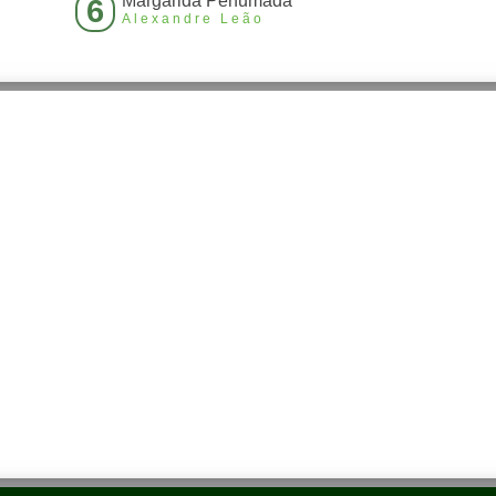
Margarida Perfumada
6
Alexandre Leão