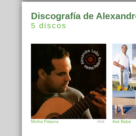
Discografía de Alexand
5 discos
Minha Palavra
Axé Babá
2018