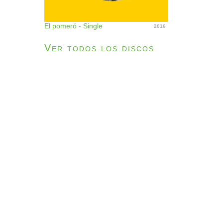
El pomeró - Single
2016
Ver todos los discos