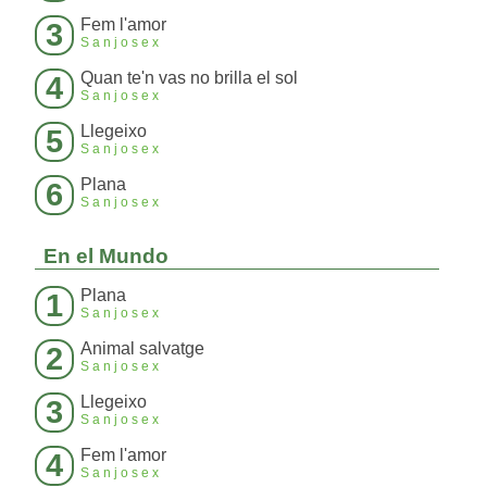
Fem l'amor
3
Sanjosex
Quan te'n vas no brilla el sol
4
Sanjosex
Llegeixo
5
Sanjosex
Plana
6
Sanjosex
En el Mundo
Plana
1
Sanjosex
Animal salvatge
2
Sanjosex
Llegeixo
3
Sanjosex
Fem l'amor
4
Sanjosex