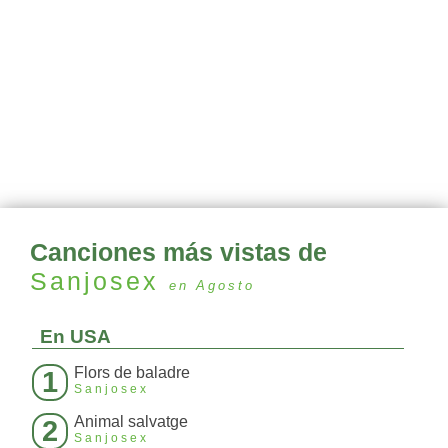
Canciones más vistas de
Sanjosex
en Agosto
En USA
Flors de baladre
1
Sanjosex
Animal salvatge
2
Sanjosex