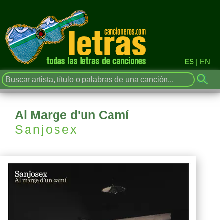
ES
|
EN
Al Marge d'un Camí
Sanjosex