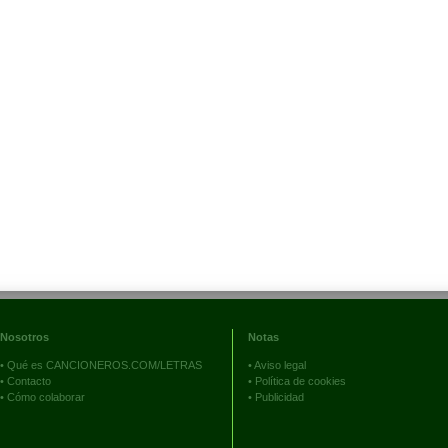
Nosotros
Notas
•
Qué es CANCIONEROS.COM/LETRAS
•
Aviso legal
•
Contacto
•
Política de cookies
•
Cómo colaborar
•
Publicidad