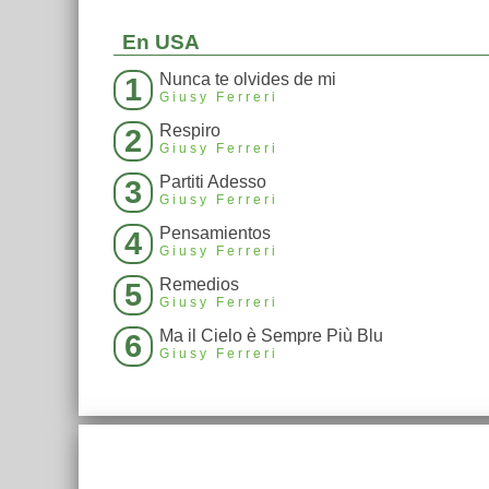
En USA
Nunca te olvides de mi
1
Giusy Ferreri
Respiro
2
Giusy Ferreri
Partiti Adesso
3
Giusy Ferreri
Pensamientos
4
Giusy Ferreri
Remedios
5
Giusy Ferreri
Ma il Cielo è Sempre Più Blu
6
Giusy Ferreri