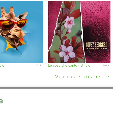
gle
Le cose che canto - Single
2019
2019
Ver todos los discos
e