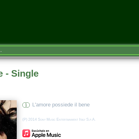
 - Single
L'amore possiede il bene
1
(P) 2014 Sony Music Entertainment Italy S.p.A.