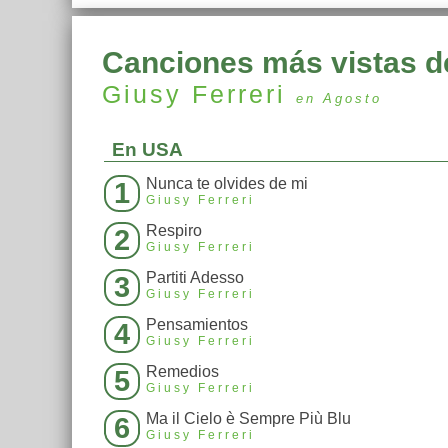
Canciones más vistas d
Giusy Ferreri
en Agosto
En USA
Nunca te olvides de mi
1
Giusy Ferreri
Respiro
2
Giusy Ferreri
Partiti Adesso
3
Giusy Ferreri
Pensamientos
4
Giusy Ferreri
Remedios
5
Giusy Ferreri
Ma il Cielo è Sempre Più Blu
6
Giusy Ferreri