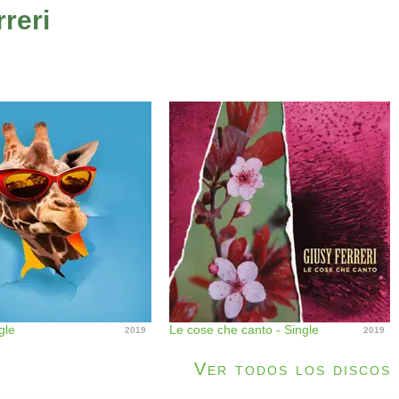
reri
gle
Le cose che canto - Single
2019
2019
Ver todos los discos