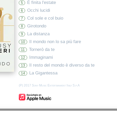
È finita l'estate
5
Occhi lucidi
6
Col sole e col buio
7
Girotondo
8
La distanza
9
Il mondo non lo sa più fare
10
Tornerò da te
11
Immaginami
12
Il resto del mondo è diverso da te
13
La Gigantessa
14
(P) 2017 Sony Music Entertainment Italy S.p.A