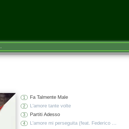
Fa Talmente Male
1
L'amore tante volte
2
Partiti Adesso
3
L'amore mi perseguita (feat. Federico Zampaglione)
4