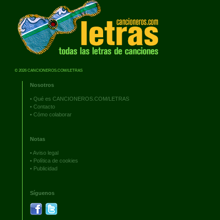
© 2026 CANCIONEROS.COM/LETRAS
Nosotros
•
Qué es CANCIONEROS.COM/LETRAS
•
Contacto
•
Cómo colaborar
Notas
•
Aviso legal
•
Política de cookies
•
Publicidad
Síguenos