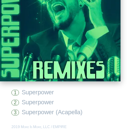
Superpower
1
Superpower
2
Superpower (Acapella)
3
2019 More Is More, LLC / EMPIRE