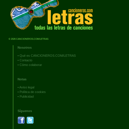
© 2026 CANCIONEROS.COM/LETRAS
Nosotros
•
Qué es CANCIONEROS.COM/LETRAS
•
Contacto
•
Cómo colaborar
Notas
•
Aviso legal
•
Política de cookies
•
Publicidad
Síguenos