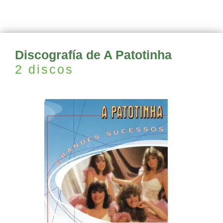
Discografía de A Patotinha
2 discos