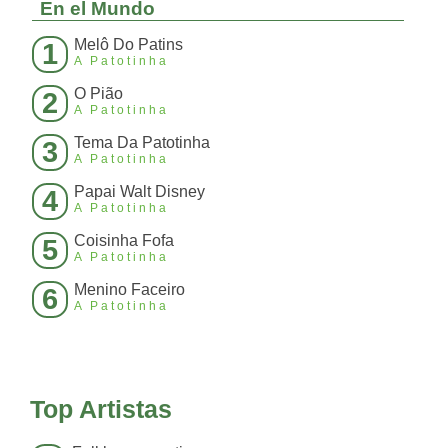
En el Mundo
Melô Do Patins
1
A Patotinha
O Pião
2
A Patotinha
Tema Da Patotinha
3
A Patotinha
Papai Walt Disney
4
A Patotinha
Coisinha Fofa
5
A Patotinha
Menino Faceiro
6
A Patotinha
Top Artistas