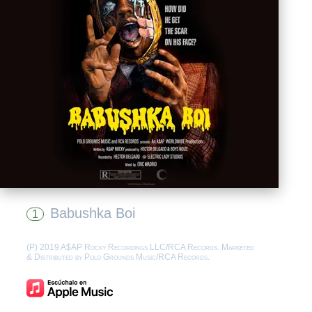
Babushka Boi
1
(P) 2019 A$AP Rocky Recordings LLC/RCA Records. Marketed
& Distributed by Polo Grounds Music/RCA Records.