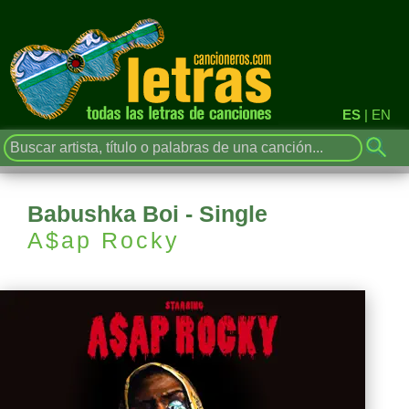
ES
|
EN
Babushka Boi - Single
A$ap Rocky