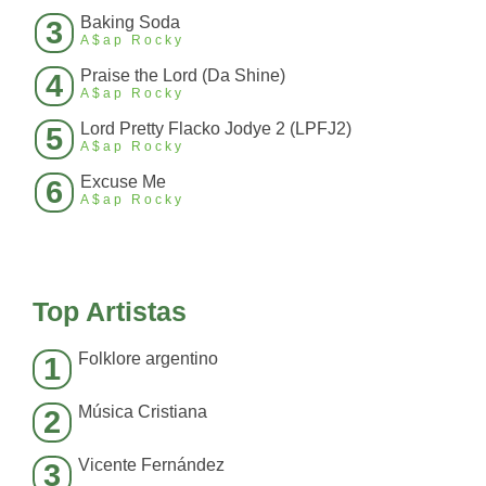
Baking Soda
3
A$ap Rocky
Praise the Lord (Da Shine)
4
A$ap Rocky
Lord Pretty Flacko Jodye 2 (LPFJ2)
5
A$ap Rocky
Excuse Me
6
A$ap Rocky
Top Artistas
Folklore argentino
1
Música Cristiana
2
Vicente Fernández
3