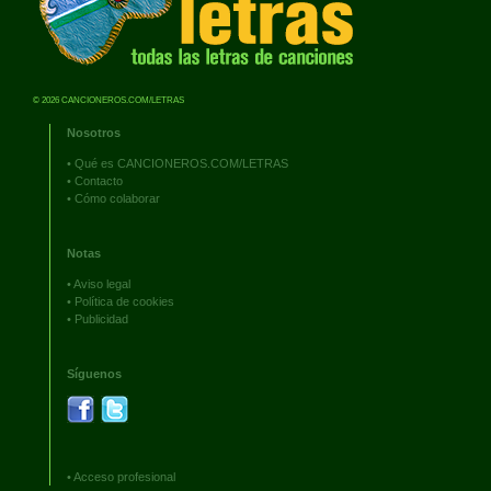
© 2026 CANCIONEROS.COM/LETRAS
Nosotros
•
Qué es CANCIONEROS.COM/LETRAS
•
Contacto
•
Cómo colaborar
Notas
•
Aviso legal
•
Política de cookies
•
Publicidad
Síguenos
•
Acceso profesional