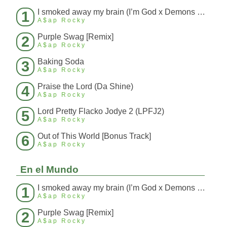
I smoked away my brain (I’m God x Demons Mashup)
1
A$ap Rocky
Purple Swag [Remix]
2
A$ap Rocky
Baking Soda
3
A$ap Rocky
Praise the Lord (Da Shine)
4
A$ap Rocky
Lord Pretty Flacko Jodye 2 (LPFJ2)
5
A$ap Rocky
Out of This World [Bonus Track]
6
A$ap Rocky
En el Mundo
I smoked away my brain (I’m God x Demons Mashup)
1
A$ap Rocky
Purple Swag [Remix]
2
A$ap Rocky