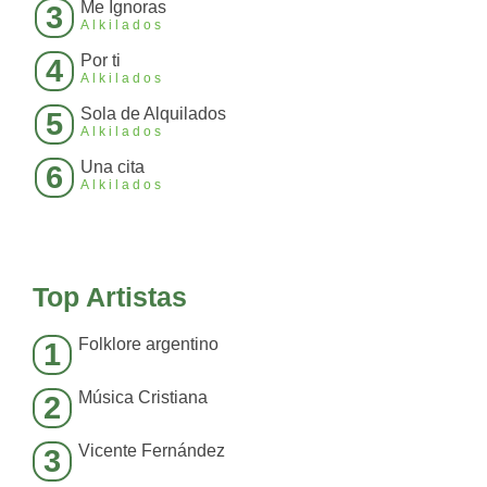
Me Ignoras
3
Alkilados
Por ti
4
Alkilados
Sola de Alquilados
5
Alkilados
Una cita
6
Alkilados
Top Artistas
Folklore argentino
1
Música Cristiana
2
Vicente Fernández
3