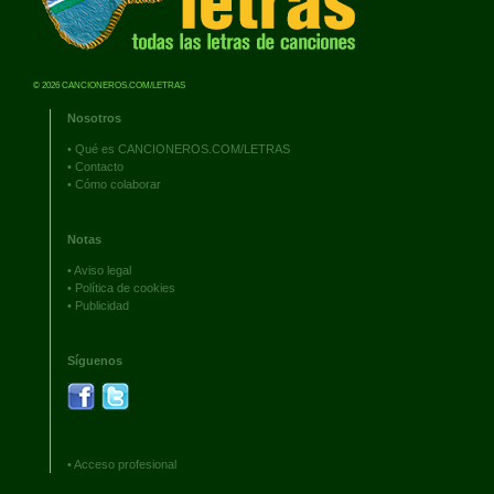
© 2026 CANCIONEROS.COM/LETRAS
Nosotros
•
Qué es CANCIONEROS.COM/LETRAS
•
Contacto
•
Cómo colaborar
Notas
•
Aviso legal
•
Política de cookies
•
Publicidad
Síguenos
•
Acceso profesional