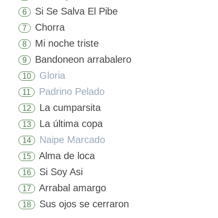
Si Se Salva El Pibe
6
Chorra
7
Mi noche triste
8
Bandoneon arrabalero
9
Gloria
10
Padrino Pelado
11
La cumparsita
12
La última copa
13
Naipe Marcado
14
Alma de loca
15
Si Soy Asi
16
Arrabal amargo
17
Sus ojos se cerraron
18