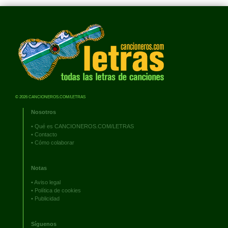
© 2026 CANCIONEROS.COM/LETRAS
Nosotros
•
Qué es CANCIONEROS.COM/LETRAS
•
Contacto
•
Cómo colaborar
Notas
•
Aviso legal
•
Política de cookies
•
Publicidad
Síguenos