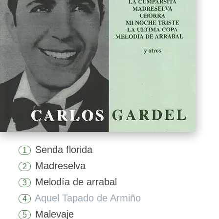
Senda florida
1
Madreselva
2
Melodía de arrabal
3
Aquel Tapado de Armiño
4
Malevaje
5