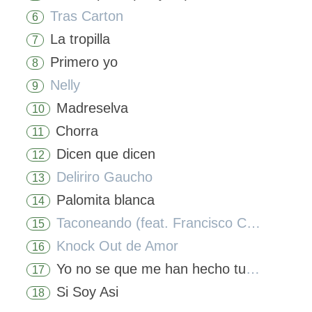
Tras Carton
6
La tropilla
7
Primero yo
8
Nelly
9
Madreselva
10
Chorra
11
Dicen que dicen
12
Deliriro Gaucho
13
Palomita blanca
14
Taconeando (feat. Francisco Canaro)
15
Knock Out de Amor
16
Yo no se que me han hecho tus ojos
17
Si Soy Asi
18