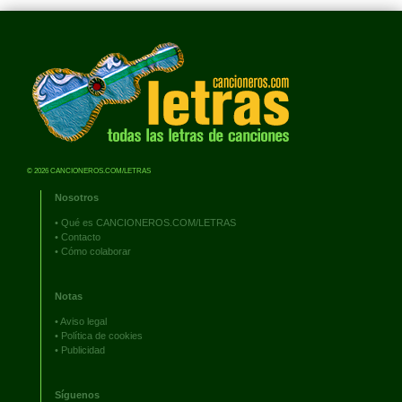
© 2026 CANCIONEROS.COM/LETRAS
Nosotros
•
Qué es CANCIONEROS.COM/LETRAS
•
Contacto
•
Cómo colaborar
Notas
•
Aviso legal
•
Política de cookies
•
Publicidad
Síguenos