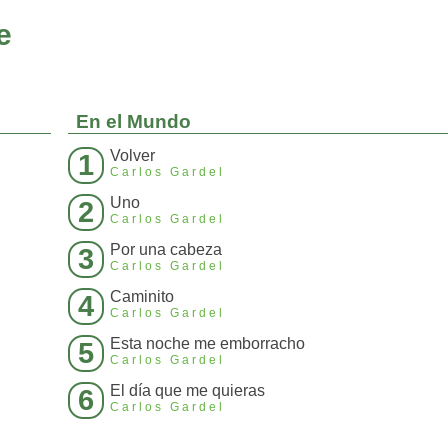
e
En el Mundo
Volver
1
Carlos Gardel
Uno
2
Carlos Gardel
Por una cabeza
3
Carlos Gardel
Caminito
4
Carlos Gardel
Esta noche me emborracho
5
Carlos Gardel
El día que me quieras
6
Carlos Gardel