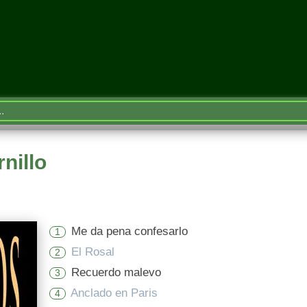
nillo
Me da pena confesarlo
1
El Rosal
2
Recuerdo malevo
3
Anclado en Paris
4