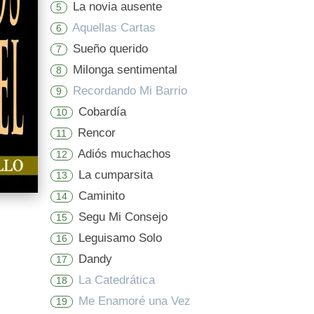
La novia ausente
5
Aquellas Cartas
6
Sueño querido
7
Milonga sentimental
8
Recordando Mi Barrio
9
Cobardía
10
Rencor
11
Adiós muchachos
12
La cumparsita
13
Caminito
14
Segu Mi Consejo
15
Leguisamo Solo
16
Dandy
17
La Catedrática
18
Me Enamoré una Vez
19