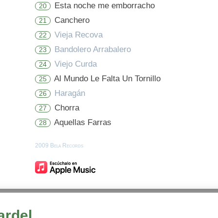
Esta noche me emborracho
20
Canchero
21
Vieja Recova
22
Bandolero Arrabalero
23
Viejo Curda
24
Al Mundo Le Falta Un Tornillo
25
Haragán
26
Chorra
27
Aquellas Farras
28
2009 Bela Records
ardel