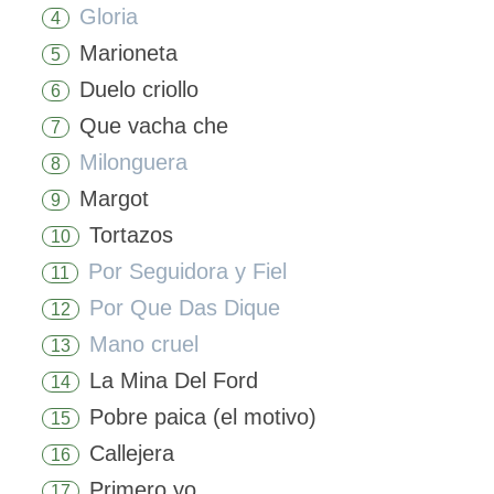
Gloria
4
Marioneta
5
Duelo criollo
6
Que vacha che
7
Milonguera
8
Margot
9
Tortazos
10
Por Seguidora y Fiel
11
Por Que Das Dique
12
Mano cruel
13
La Mina Del Ford
14
Pobre paica (el motivo)
15
Callejera
16
Primero yo
17