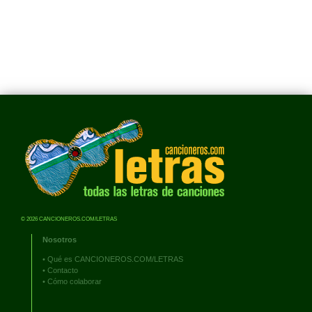
© 2026 CANCIONEROS.COM/LETRAS
Nosotros
•
Qué es CANCIONEROS.COM/LETRAS
•
Contacto
•
Cómo colaborar