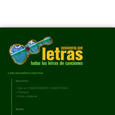
© 2026 CANCIONEROS.COM/LETRAS
Nosotros
•
Qué es CANCIONEROS.COM/LETRAS
•
Contacto
•
Cómo colaborar
Notas