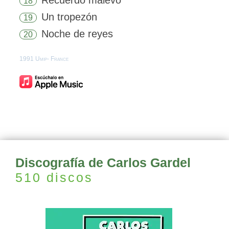
Recuerdo malevo
18
Un tropezón
19
Noche de reyes
20
1991 Umip- France
Discografía de Carlos Gardel
510 discos