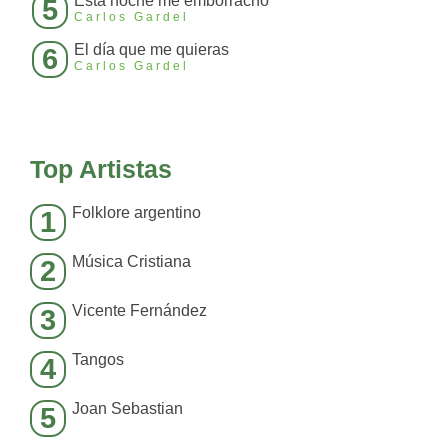
Esta noche me emborracho
5
Carlos Gardel
El día que me quieras
6
Carlos Gardel
Top Artistas
Folklore argentino
1
Música Cristiana
2
Vicente Fernández
3
Tangos
4
Joan Sebastian
5