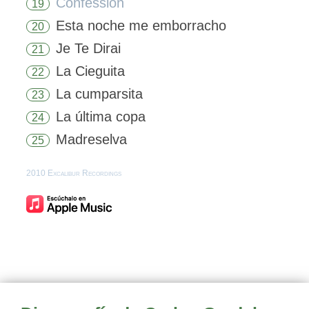
Confession
19
Esta noche me emborracho
20
Je Te Dirai
21
La Cieguita
22
La cumparsita
23
La última copa
24
Madreselva
25
2010 Excalibur Recordings