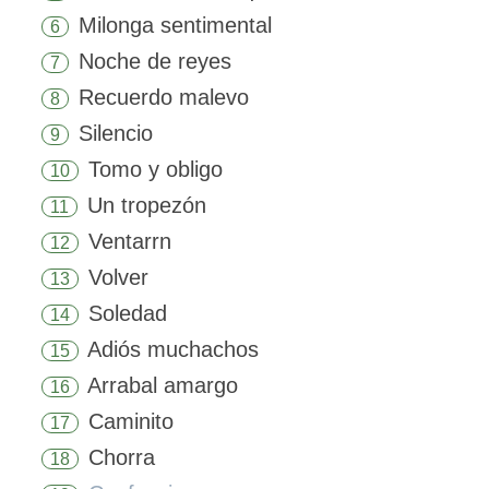
Milonga sentimental
6
Noche de reyes
7
Recuerdo malevo
8
Silencio
9
Tomo y obligo
10
Un tropezón
11
Ventarrn
12
Volver
13
Soledad
14
Adiós muchachos
15
Arrabal amargo
16
Caminito
17
Chorra
18