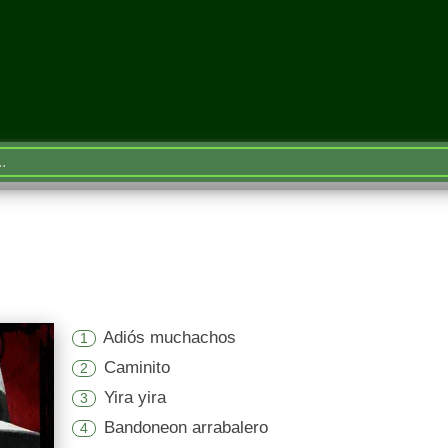
Adiós muchachos
1
Caminito
2
Yira yira
3
Bandoneon arrabalero
4