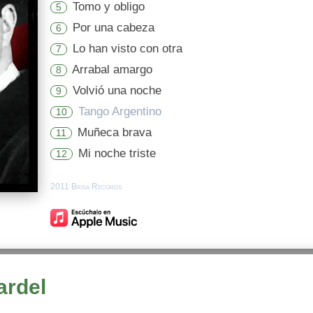
Tomo y obligo
5
Por una cabeza
6
Lo han visto con otra
7
Arrabal amargo
8
Volvió una noche
9
Tango Argentino
10
Muñeca brava
11
Mi noche triste
12
2011 Brisa Records
ardel