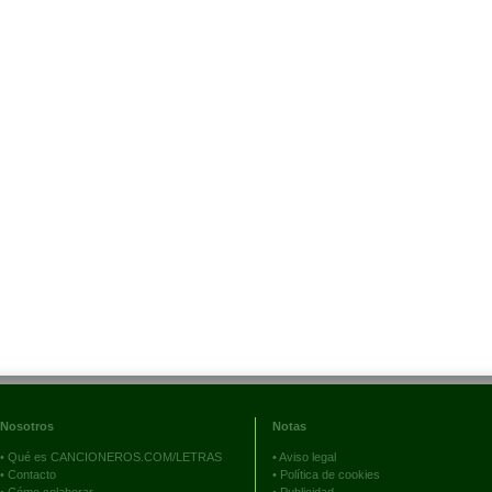
Nosotros
Notas
•
Qué es CANCIONEROS.COM/LETRAS
•
Aviso legal
•
Contacto
•
Política de cookies