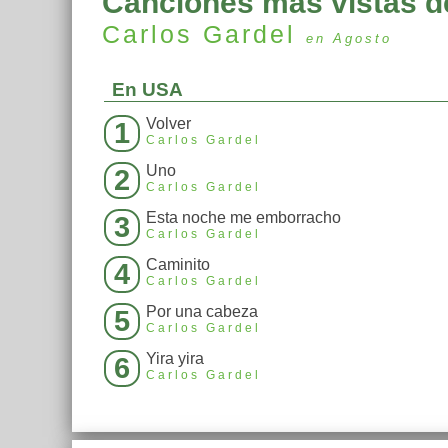
Canciones más vistas d
Carlos Gardel
en Agosto
En USA
Volver
1
Carlos Gardel
Uno
2
Carlos Gardel
Esta noche me emborracho
3
Carlos Gardel
Caminito
4
Carlos Gardel
Por una cabeza
5
Carlos Gardel
Yira yira
6
Carlos Gardel