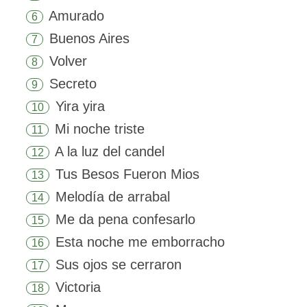
Amurado
6
Buenos Aires
7
Volver
8
Secreto
9
Yira yira
10
Mi noche triste
11
A la luz del candel
12
Tus Besos Fueron Mios
13
Melodía de arrabal
14
Me da pena confesarlo
15
Esta noche me emborracho
16
Sus ojos se cerraron
17
Victoria
18