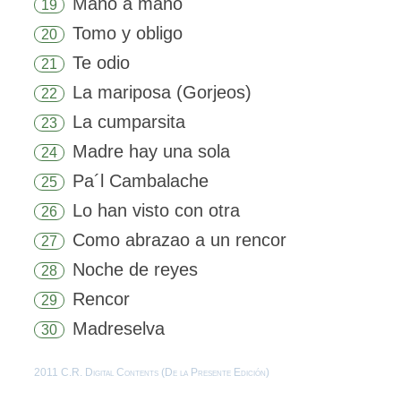
Mano a mano
19
Tomo y obligo
20
Te odio
21
La mariposa (Gorjeos)
22
La cumparsita
23
Madre hay una sola
24
Pa´l Cambalache
25
Lo han visto con otra
26
Como abrazao a un rencor
27
Noche de reyes
28
Rencor
29
Madreselva
30
2011 C.R. Digital Contents (De la Presente Edición)