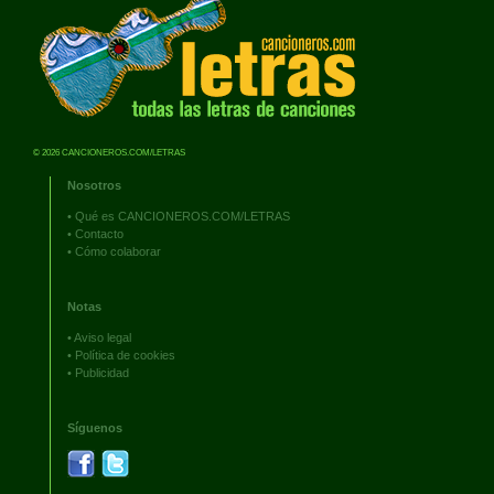
© 2026 CANCIONEROS.COM/LETRAS
Nosotros
•
Qué es CANCIONEROS.COM/LETRAS
•
Contacto
•
Cómo colaborar
Notas
•
Aviso legal
•
Política de cookies
•
Publicidad
Síguenos