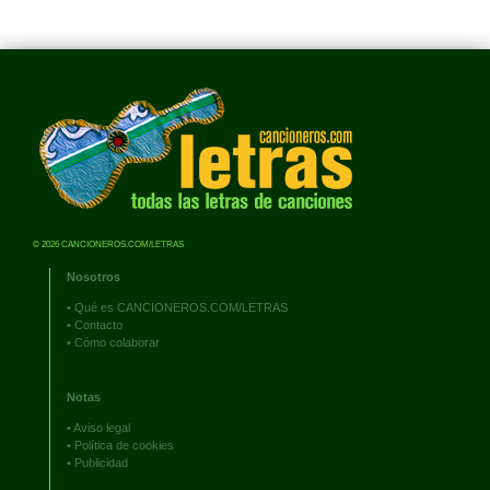
© 2026 CANCIONEROS.COM/LETRAS
Nosotros
•
Qué es CANCIONEROS.COM/LETRAS
•
Contacto
•
Cómo colaborar
Notas
•
Aviso legal
•
Política de cookies
•
Publicidad