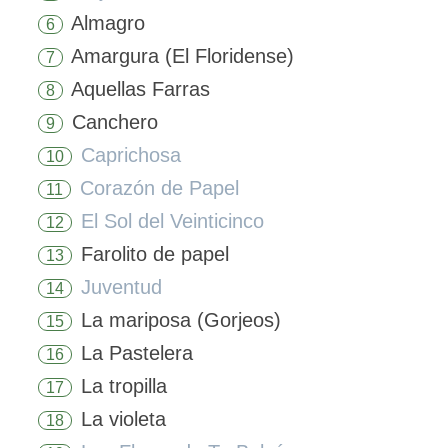
Almagro
6
Amargura (El Floridense)
7
Aquellas Farras
8
Canchero
9
Caprichosa
10
Corazón de Papel
11
El Sol del Veinticinco
12
Farolito de papel
13
Juventud
14
La mariposa (Gorjeos)
15
La Pastelera
16
La tropilla
17
La violeta
18