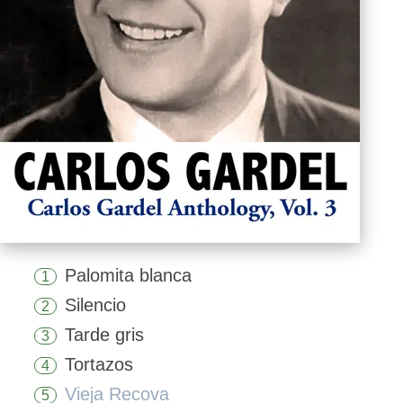
Palomita blanca
1
Silencio
2
Tarde gris
3
Tortazos
4
Vieja Recova
5