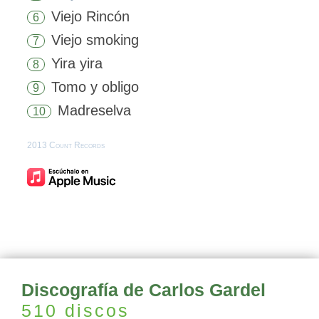
Viejo Rincón
6
Viejo smoking
7
Yira yira
8
Tomo y obligo
9
Madreselva
10
2013 Count Records
Discografía de Carlos Gardel
510 discos