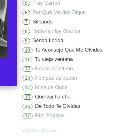
Tras Cartón
5
Por Qué Me das Dique
6
Silbando
7
Todavía Hay Otarios
8
Senda florida
9
Te Aconsejo Que Me Olvides
10
Tu vieja ventana
11
Rosas de Otoño
12
Pompas de Jabón
13
Misa de Once
14
Que vacha che
15
De Todo Te Olvidas
16
Ríe, Payaso
17
2013 Count Records