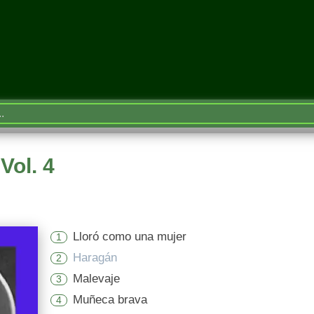
Vol. 4
Lloró como una mujer
1
Haragán
2
Malevaje
3
Muñeca brava
4