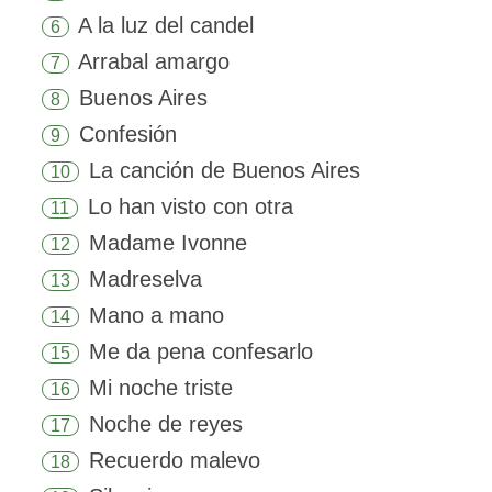
A la luz del candel
6
Arrabal amargo
7
Buenos Aires
8
Confesión
9
La canción de Buenos Aires
10
Lo han visto con otra
11
Madame Ivonne
12
Madreselva
13
Mano a mano
14
Me da pena confesarlo
15
Mi noche triste
16
Noche de reyes
17
Recuerdo malevo
18