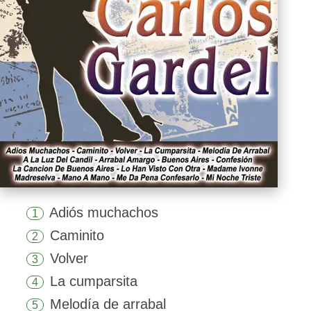
Adiós muchachos
1
Caminito
2
Volver
3
La cumparsita
4
Melodía de arrabal
5