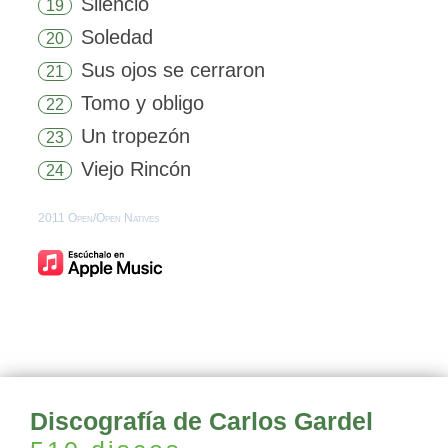
Silencio
19
Soledad
20
Sus ojos se cerraron
21
Tomo y obligo
22
Un tropezón
23
Viejo Rincón
24
2011 Open/Open Natives
Discografía de Carlos Gardel