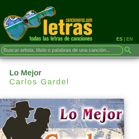
ES
|
EN
Lo Mejor
Carlos Gardel