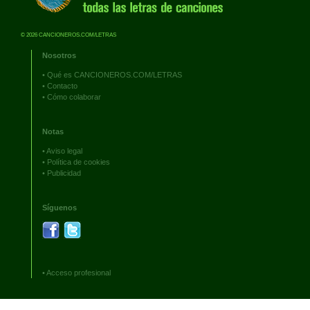
© 2026 CANCIONEROS.COM/LETRAS
Nosotros
•
Qué es CANCIONEROS.COM/LETRAS
•
Contacto
•
Cómo colaborar
Notas
•
Aviso legal
•
Política de cookies
•
Publicidad
Síguenos
•
Acceso profesional