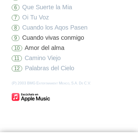
Que Suerte la Mia
6
Oi Tu Voz
7
Cuando los Aqos Pasen
8
Cuando vivas conmigo
9
Amor del alma
10
Camino Viejo
11
Palabras del Cielo
12
(P) 2003 BMG Entertainment Mexico, S.A. De C.V.