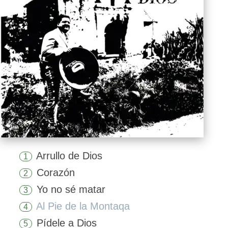
Arrullo de Dios
1
Corazón
2
Yo no sé matar
3
Al Pie de la Montaqa
4
Pídele a Dios
5