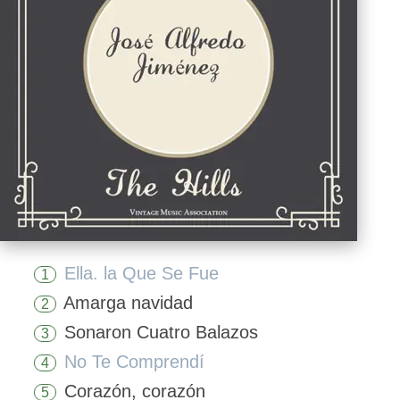
Ella. la Que Se Fue
1
Amarga navidad
2
Sonaron Cuatro Balazos
3
No Te Comprendí
4
Corazón, corazón
5