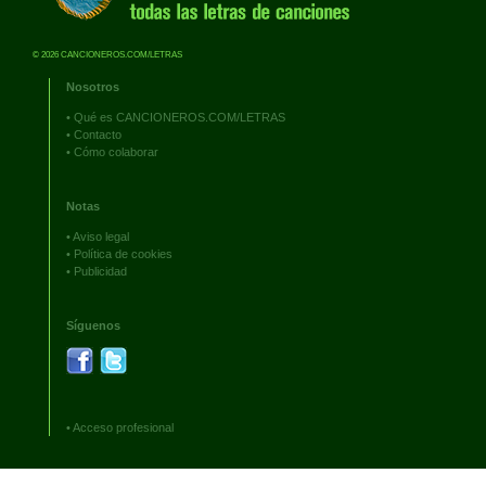
© 2026 CANCIONEROS.COM/LETRAS
Nosotros
•
Qué es CANCIONEROS.COM/LETRAS
•
Contacto
•
Cómo colaborar
Notas
•
Aviso legal
•
Política de cookies
•
Publicidad
Síguenos
•
Acceso profesional