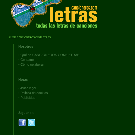
© 2026 CANCIONEROS.COM/LETRAS
Nosotros
•
Qué es CANCIONEROS.COM/LETRAS
•
Contacto
•
Cómo colaborar
Notas
•
Aviso legal
•
Política de cookies
•
Publicidad
Síguenos