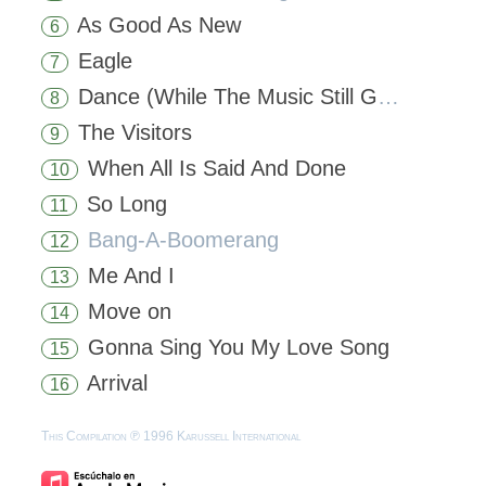
As Good As New
6
Eagle
7
Dance (While The Music Still Goes On)
8
The Visitors
9
When All Is Said And Done
10
So Long
11
Bang-A-Boomerang
12
Me And I
13
Move on
14
Gonna Sing You My Love Song
15
Arrival
16
This Compilation ℗ 1996 Karussell International