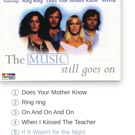
Does Your Mother Know
1
Ring ring
2
On And On And On
3
When I Kissed The Teacher
4
If It Wasn't for the Night
5