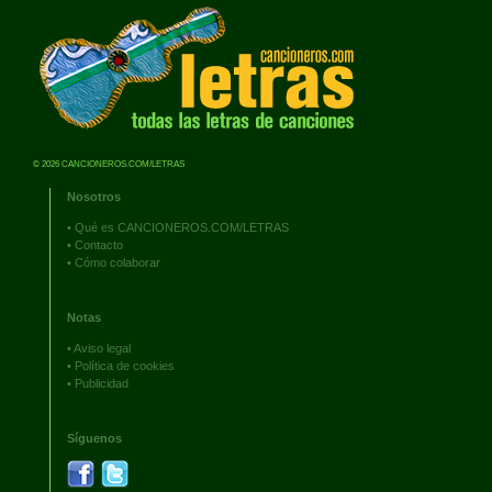
© 2026 CANCIONEROS.COM/LETRAS
Nosotros
•
Qué es CANCIONEROS.COM/LETRAS
•
Contacto
•
Cómo colaborar
Notas
•
Aviso legal
•
Política de cookies
•
Publicidad
Síguenos