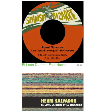
El León Duerme Esta Noche / Di…di…di… (feat. Gerald Levecque Y Su Orquesta) - Single
2016