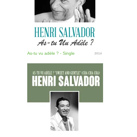
As-tu vu adèle ? - Single
2014