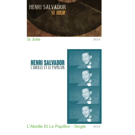
Si Jolie
2014
L'Abeille Et Le Papillon - Single
2014