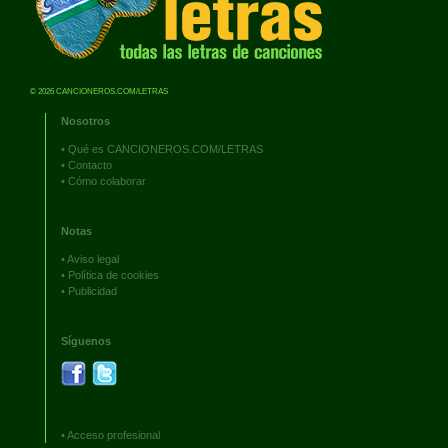
© 2026 CANCIONEROS.COM/LETRAS
Nosotros
•
Qué es CANCIONEROS.COM/LETRAS
•
Contacto
•
Cómo colaborar
Notas
•
Aviso legal
•
Política de cookies
•
Publicidad
Síguenos
•
Acceso profesional