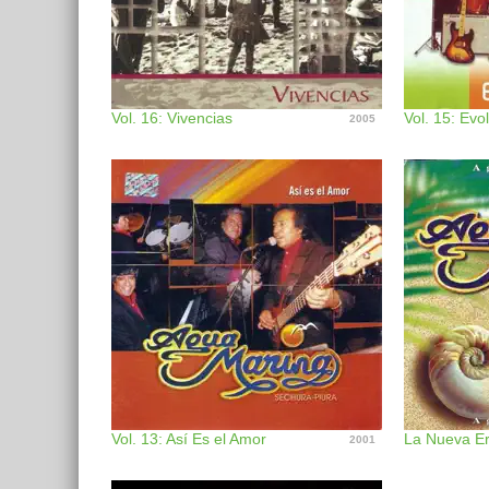
Vol. 16: Vivencias
Vol. 15: Evo
2005
Vol. 13: Así Es el Amor
La Nueva Er
2001