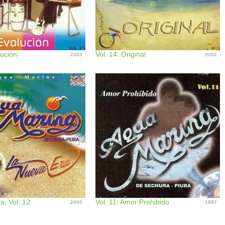
lución
Vol. 14: Original
2003
2002
a, Vol. 12
Vol. 11: Amor Prohibido
2000
1997