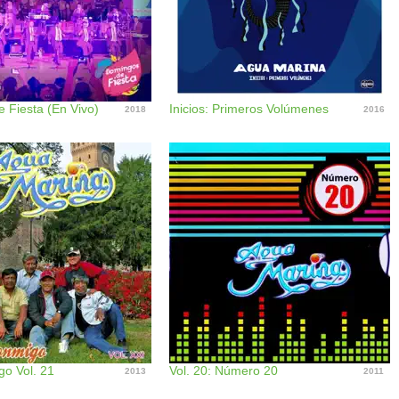
 Fiesta (En Vivo)
Inicios: Primeros Volúmenes
2018
2016
go Vol. 21
Vol. 20: Número 20
2013
2011