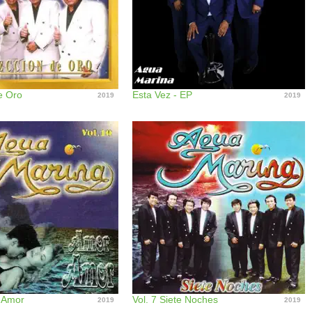
e Oro
Esta Vez - EP
2019
2019
 Amor
Vol. 7 Siete Noches
2019
2019