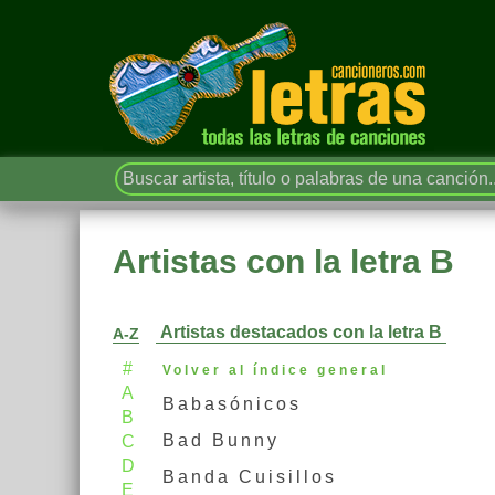
Artistas con la letra B
Artistas destacados con la letra B
A-Z
#
Volver al índice general
A
Babasónicos
B
Bad Bunny
C
D
Banda Cuisillos
E