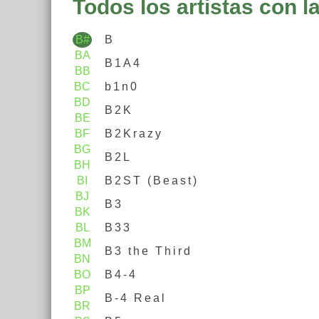
Todos los artistas con la
B#
B
BA
B1A4
BB
BC
b1n0
BD
B2K
BE
BF
B2Krazy
BG
B2L
BH
BI
B2ST (Beast)
BJ
B3
BK
BL
B33
BM
B3 the Third
BN
BO
B4-4
BP
B-4 Real
BR