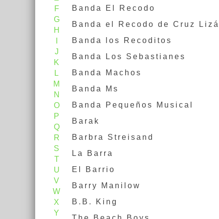
Banda El Recodo
F
G
Banda el Recodo de Cruz Lizá
H
Banda los Recoditos
I
J
Banda Los Sebastianes
K
Banda Machos
L
M
Banda Ms
N
Banda Pequeños Musical
O
P
Barak
Q
Barbra Streisand
R
S
La Barra
T
El Barrio
U
V
Barry Manilow
W
B.B. King
X
Y
The Beach Boys