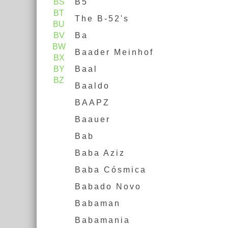
BS
B5
BT
The B-52's
BU
BV
Ba
BW
Baader Meinhof
BX
BY
Baal
BZ
Baaldo
BAAPZ
Baauer
Bab
Baba Aziz
Baba Cósmica
Babado Novo
Babaman
Babamania