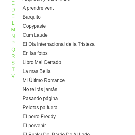
C
A prendre vent
D
E
Barquito
L
Copypaste
M
Cum Laude
N
P
El Día Internacional de la Tristeza
Q
En las fotos
R
Libro Mal Cerrado
S
T
La mas Bella
V
Mi Último Romance
No te irás jamás
Pasando página
Pelotas pa fuera
El perro Freddy
El porvenir
El Punky Del Barrio De Al Lado