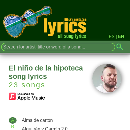
ES
|
EN
El niño de la hipoteca
song lyrics
23 songs
A
Alma de cartón
B
Alquitrán y Carmín 2.0