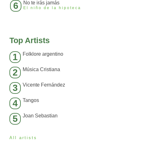
No te irás jamás
6
El niño de la hipoteca
Top Artists
Folklore argentino
1
Música Cristiana
2
Vicente Fernández
3
Tangos
4
Joan Sebastian
5
All artists