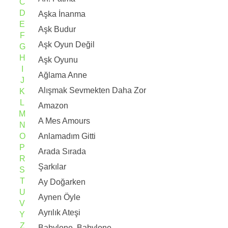
C
D
Aşka İnanma
E
Aşk Budur
F
Aşk Oyun Değil
G
H
Aşk Oyunu
I
Ağlama Anne
J
Alışmak Sevmekten Daha Zor
K
L
Amazon
M
A Mes Amours
N
O
Anlamadım Gitti
P
Arada Sırada
R
Şarkılar
S
T
Ay Doğarken
U
Aynen Öyle
V
Ayrılık Ateşi
Y
Z
Babylone, Babylone