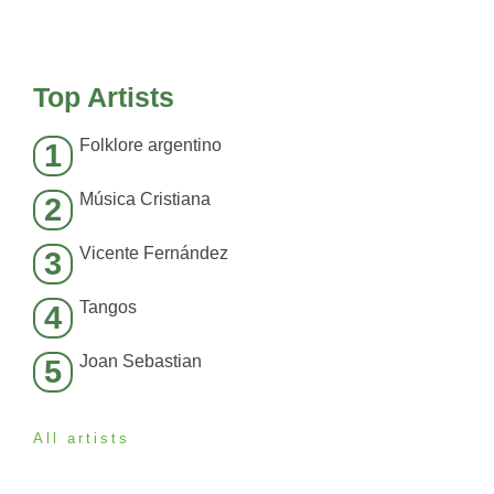
Top Artists
Folklore argentino
1
Música Cristiana
2
Vicente Fernández
3
Tangos
4
Joan Sebastian
5
All artists