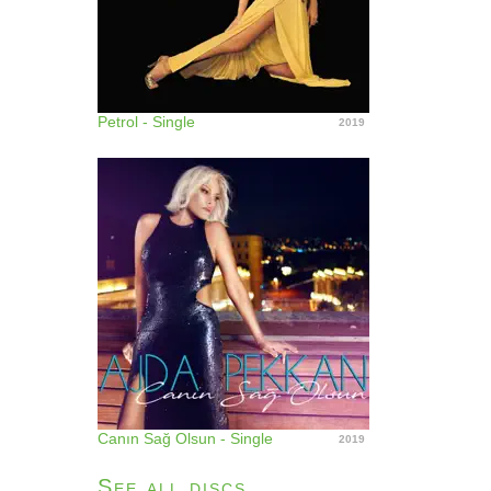
Petrol - Single
2019
Canın Sağ Olsun - Single
2019
See all discs