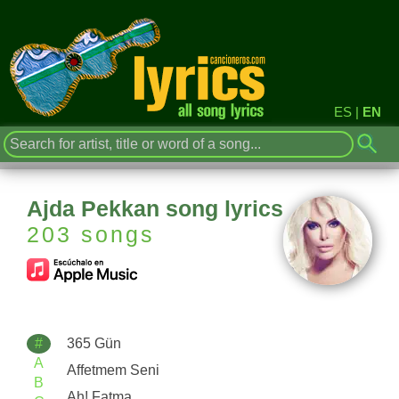
ES
|
EN
Ajda Pekkan song lyrics
203 songs
#
365 Gün
A
Affetmem Seni
B
Ah! Fatma