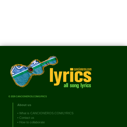
© 2026 CANCIONEROS.COM/LYRICS
About us
•
What is CANCIONEROS.COM/LYRICS
•
Contact us
•
How to collaborate